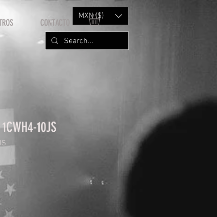
MXN ($)
TROS
CONTACTO
s 1CWH4-10JS
JS