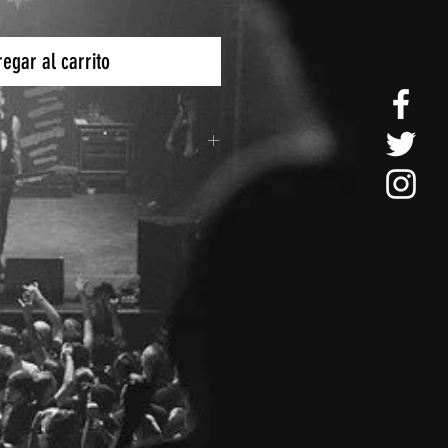
egar al carrito
eteria es por medio de Estafeta y
cional.