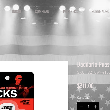
INICIO
COMPRAR
PARTNERS
SOBRE NOSO
Daddario Púa
SKU: IBZ1CWH410
Precio
$311.00
Cantidad
*