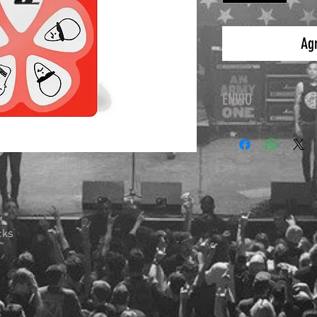
Agr
ENVIO
El servicio de paqu
Fedex, sin costo adi
cks