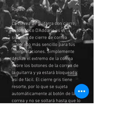
Rayas
La correa de guitarra con cierre
automático D'Addario es el
sistema de cierre de correa
integrado más sencillo para tus
interpretaciones. Simplemente
desliza el extremo de la correa
sobre los botones de la correa de
la guitarra y ya estará bloqueada:
así de fácil. El cierre gris tiene
resorte, por lo que se sujeta
automáticamente al botón de la
correa y no se soltará hasta que lo
desees. Simplemente empuja el
cierre gris, desliza el extremo y la
correa estará lista. Funciona con
la mayoría de los botones de