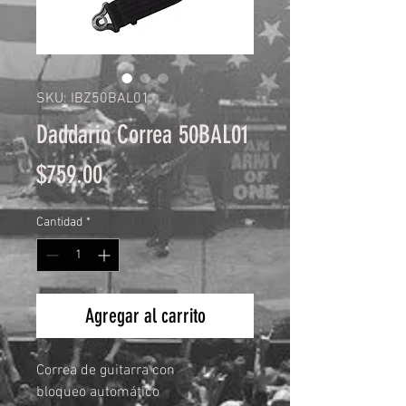
SKU: IBZ50BAL01
Daddario Correa 50BAL01
Precio
$759.00
Cantidad
*
Agregar al carrito
Correa de guitarra con
bloqueo automático