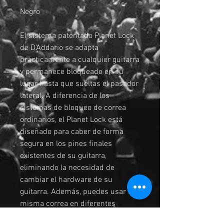
Negro
El sistema patentado Planet Lock
de D'Addario se adapta
prácticamente a cualquier guitarra
y permanece bloqueado en su
lugar hasta que sueltas el pasador
lateral. A diferencia de los
sistemas de bloqueo de correa
ordinarios, el Planet Lock está
diseñado para caber de forma
segura en los pines finales
existentes de su guitarra,
eliminando la necesidad de
cambiar el hardware de su
guitarra. Además, puedes usar la
misma correa en diferentes
guitarras. El Planet Lock es seguro