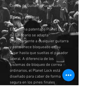
Correa de Guitarra Planet Lock
Barras y estrellas
El sistema patentado Planet Lock
de D'Addario se adapta
prácticamente a cualquier guitarra
y permanece bloqueado en su
lugar hasta que sueltas el pasador
lateral. A diferencia de los
sistemas de bloqueo de correa
ordinarios, el Planet Lock está
diseñado para caber de forma
segura en los pines finales
existentes de su guitarra,
eliminando la necesidad de
cambiar el hardware de su
guitarra. Además, puedes usar la