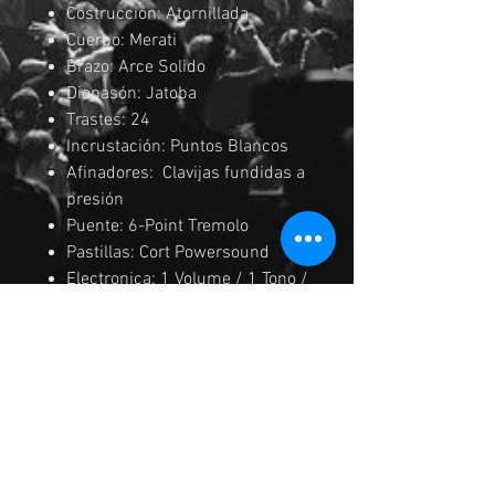
Costrucción: Atornillada
Cuerpo: Merati
Brazo: Arce Solido
Diapasón: Jatoba
Trastes: 24
Incrustación: Puntos Blancos
Afinadores: Clavijas fundidas a
presión
Puente: 6-Point Tremolo
Pastillas: Cort Powersound
Electronica: 1 Volume / 1 Tono /
Selector de 3 pasos
Acabados: Cromados
Color: OPBB (Open Pore Black
Cherry Burst)
MEDIDAS