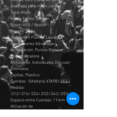
Cuerpo: AEG Especialmente
diseñada para mejor confort
Tapa: Abeto
Aros y Fondo: Okume
Brazo: AEG / Nyatoh
Trastes: 20
Diapasón y Puente: Laurel
Pines: Ibanez Advantage
Incrustación: Puntos Blancos
Roseta: Abalone
Afinadores: Individuales Die-cast
Cromados
Cejillas: Plastico
Cuerdas: DAddario XTAPB1253
Medida:
.012/.016/.024/.032/.042/.053
Espacio entre Cuerdas: 11mm
Afinación de
Fabrica: 1E,2B,3G,4D,5A,6E