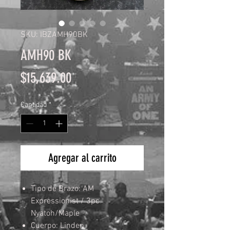
SKU: IBZAMH90BK
AMH90 BK
Precio
$15,639.00
Cantidad
*
Agregar al carrito
Tipo de Brazo: AM
Expressionist / 3pc
Nyatoh/Maple
Cuerpo: Linden