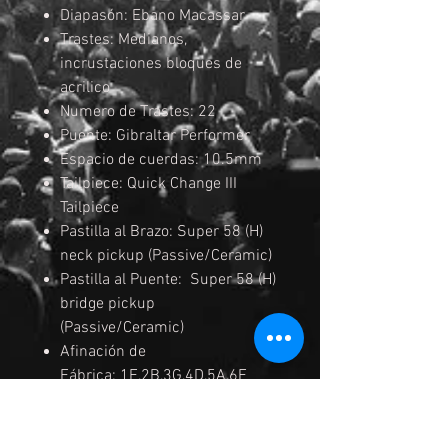
Diapasón: Ebano Macassar
Trastes: Medianos,
incrustaciones bloques de
acrilico
Numero de Trastes: 22
Puente: Gibraltar Performer
Espacio de cuerdas: 10.5mm
Tailpiece: Quick Change III
Tailpiece
Pastilla al Brazo: Super 58 (H)
neck pickup (Passive/Ceramic)
Pastilla al Puente: Super 58 (H)
bridge pickup
(Passive/Ceramic)
Afinación de
Fábrica: 1E,2B,3G,4D,5A,6E
Medida de Cuerdas: Daddario
EXL