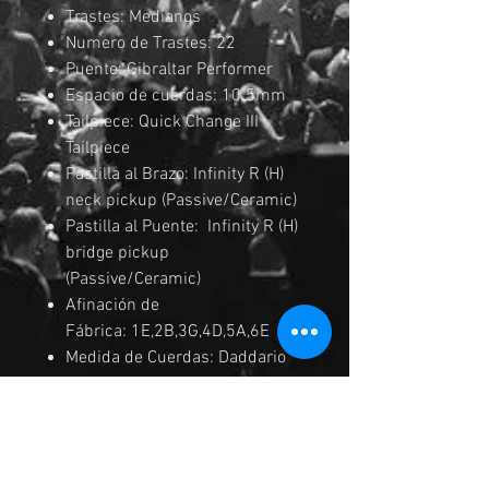
Trastes: Medianos
Numero de Trastes: 22
Puente: Gibraltar Performer
Espacio de cuerdas: 10.5mm
Tailpiece: Quick Change III
Tailpiece
Pastilla al Brazo: Infinity R (H)
neck pickup (Passive/Ceramic)
Pastilla al Puente: Infinity R (H)
bridge pickup
(Passive/Ceramic)
Afinación de
Fábrica: 1E,2B,3G,4D,5A,6E
Medida de Cuerdas: Daddario
EXL
.010/.013/.017/.030/.042/.05
2
Cejilla del Brazo: Plastico