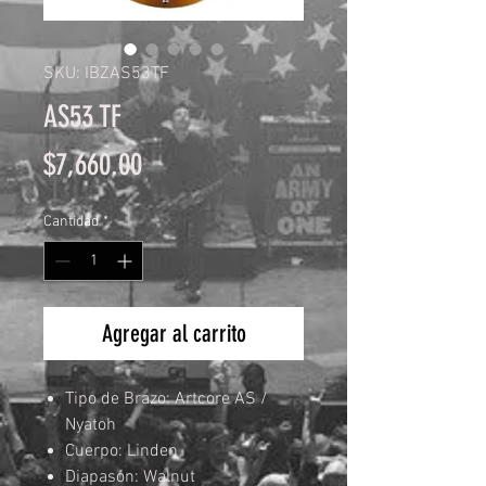
SKU: IBZAS53TF
AS53 TF
Precio
$7,660.00
Cantidad
*
Agregar al carrito
Tipo de Brazo: Artcore AS /
Nyatoh
Cuerpo: Linden
Diapasón: Walnut