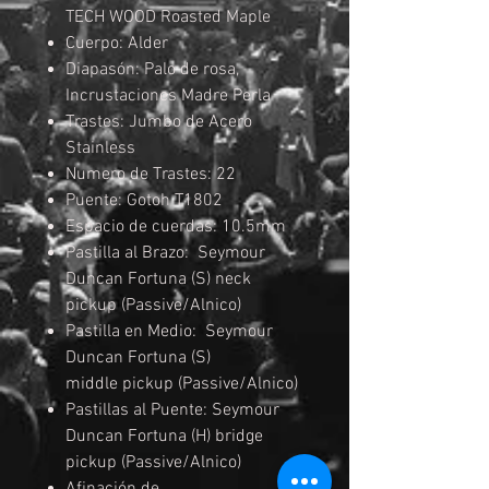
TECH WOOD Roasted Maple
Cuerpo: Alder
Diapasón: Palo de rosa,
Incrustaciones Madre Perla
Trastes: Jumbo de Acero
Stainless
Numero de Trastes: 22
Puente: Gotoh T1802
Espacio de cuerdas: 10.5mm
Pastilla al Brazo: Seymour
Duncan Fortuna (S) neck
pickup (Passive/Alnico)
Pastilla en Medio: Seymour
Duncan Fortuna (S)
middle pickup (Passive/Alnico)
Pastillas al Puente: Seymour
Duncan Fortuna (H) bridge
pickup (Passive/Alnico)