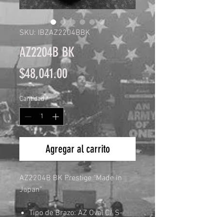
SKU: IBZAZ2204BBK
AZ2204B BK
Precio
$48,041.00
Cantidad
*
Agregar al carrito
AZ2204B BK Prestige "Made in
Japan"
Tipo de Brazo: AZ Oval C/ S-