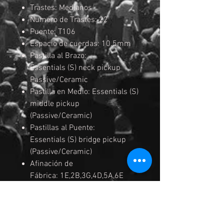
Trastes: Medianos
Numero de Trastes: 22
Puente: T106
Espacio de cuerdas: 10.5mm
Pastilla al Brazo:
Essentials (S) neck pickup
Passive/Ceramic
Pastilla en Medio: Essentials (S)
middle pickup
(Passive/Ceramic)
Pastillas al Puente:
Essentials (S) bridge pickup
(Passive/Ceramic)
Afinación de
Fábrica: 1E,2B,3G,4D,5A,6E
Cuerdas: D'Addario® EXL110
Medida de
Cuerdas: .010/.013/.017/.026/