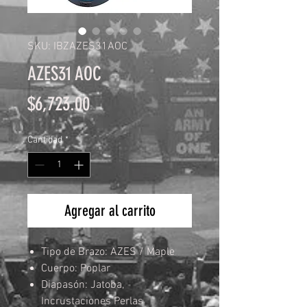
SKU: IBZAZES31AOC
AZES31 AOC
Precio
$6,723.00
Cantidad
*
Agregar al carrito
Tipo de Brazo: AZES / Maple
Cuerpo: Poplar
Diapasón: Jatoba,
Incrustaciones Perlas