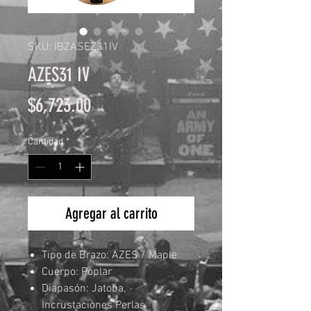
SKU: IBZASEZ31IV
AZES31 IV
Precio
$6,723.00
Cantidad
*
Agregar al carrito
Tipo de Brazo: AZES / Maple
Cuerpo: Poplar
Diapasón: Jatoba,
Incrustaciones Perlas