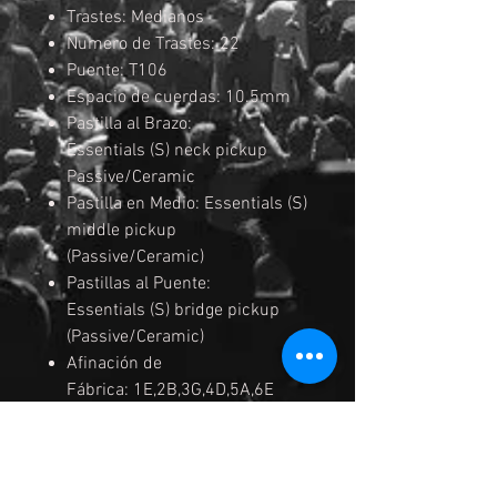
Trastes: Medianos
Numero de Trastes: 22
Puente: T106
Espacio de cuerdas: 10.5mm
Pastilla al Brazo:
Essentials (S) neck pickup
Passive/Ceramic
Pastilla en Medio: Essentials (S)
middle pickup
(Passive/Ceramic)
Pastillas al Puente:
Essentials (S) bridge pickup
(Passive/Ceramic)
Afinación de
Fábrica: 1E,2B,3G,4D,5A,6E
Cuerdas: D'Addario® EXL110
Medida de
Cuerdas: .010/.013/.017/.026/