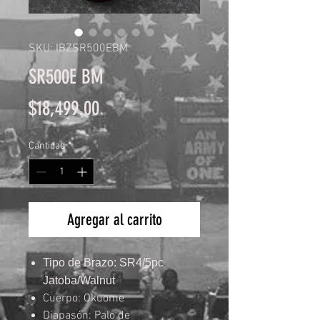
SKU: IBZSR500EBM
SR500E BM
Precio
$18,499.00
Cantidad
*
Agregar al carrito
Tipo de Brazo: SR4/5pc
Jatoba/Walnut
Cuerpo: Okuome
Diapasón: Palo de