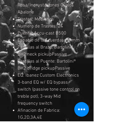
Rosa/Incrustaciones Ovalos
Abalone
Trastes: Medianos
Numero de Trastes: 24
Puente: Accu-cast B500
Espacio de las cuerdas: 19mm
Pastillas al Brazo: Bartolini®
BH2 neck pickupPassive
Pastillas al Puente: Bartolini®
BH2 bridge pickupPassive
EQ: Ibanez Custom Electronics
3-band EQ w/ EQ bypass
switch (passive tone control on
treble pot), 3-way Mid
frequency switch
Afinacion de Fabrica:
1G,2D,3A,4E
Cuerdas: D'Addario® EXL165