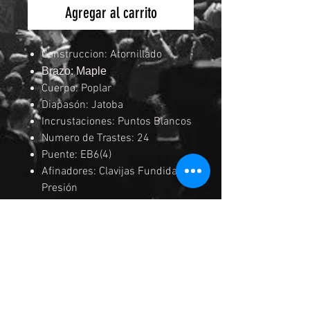
Agregar al carrito
Construccion: Atornillado
Brazo: Maple
Cuerpo: Poplar
Diapasón: Jatoba
Incrustaciones: Puntos Blancos
Numero de Trastes: 24
Puente: EB6(4)
Afinadores: Clavijas Fundidas a
Presión
Pastillas: Cort Powersound PJ
Style Pickup Set
Electronica: 2 Volume 1 Tono
Acabados: Cromados
Color: OPB (Open Pore Black)