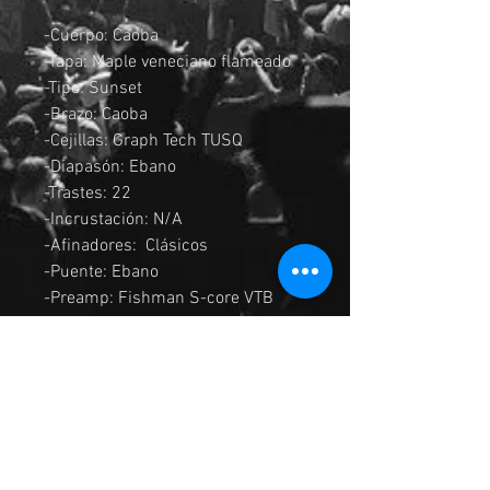
-Cuerpo: Caoba
-Tapa: Maple veneciano flameado
-Tipo: Sunset
-Brazo: Caoba
-Cejillas: Graph Tech TUSQ
-Diapasón: Ebano
-Trastes: 22
-Incrustación: N/A
-Afinadores: Clásicos
-Puente: Ebano
-Preamp: Fishman S-core VTB
-Acabado: Brillante
-Encordadura: Savarez Cristal
Corum
-Color: Tobacco Sunburst Gloss
TSB