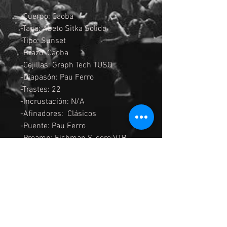
-Cuerpo: Caoba
-Tapa: Abeto Sitka Solido
-Tipo: Sunset
-Brazo: Caoba
-Cejillas: Graph Tech TUSQ
-Diapasón: Pau Ferro
-Trastes: 22
-Incrustación: N/A
-Afinadores: Clásicos
-Puente: Pau Ferro
-Preamp: Fishman S-core VTB
-Acabado: Brillante
-Encordadura: Savarez Cristal
Corum
-Color: Natural Brillante
MEDIDAS