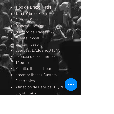
Tipo de Brazo: FRH
Tapa: Abeto Sitka
Cuerpo: Sapela
Diapasón: Walnut
Numero de Trastes: 22
Puente: Nogal
Cejilla: Hueso
Cuerdas: DAddario XTC45
Espacio de las cuerdas:
11.6mm
Pastilla: Ibanez T-bar
preamp: Ibanez Custom
Electronics
Afinacion de Fabrica: 1E, 2B,
3G, 4D, 5A, 6E
Medida de las
Cuerdas: .028/.032/.040/.028
W/.035W/.044W