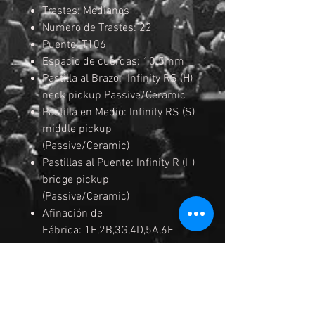
Trastes: Medianos
Numero de Trastes: 22
Puente: T106
Espacio de cuerdas: 10.5mm
Pastilla al Brazo: Infinity RS (H)
neck pickup Passive/Ceramic
Pastilla en Medio: Infinity RS (S)
middle pickup
(Passive/Ceramic)
Pastillas al Puente: Infinity R (H)
bridge pickup
(Passive/Ceramic)
Afinación de
Fábrica: 1E,2B,3G,4D,5A,6E
Cuerdas: D'Addario® EXL110
Medida de
Cuerdas: .009/.011/.016/.024/
.032/.042