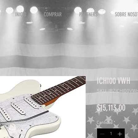
INICIO
COMPRAR
PARTNERS
SOBRE NOSO
ICHI00 VWH
SKU: IBZICHI00VW
Prec
$15,113.00
Cantidad
*