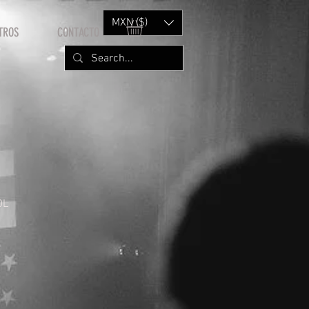
MXN ($)
TROS
CONTACTO
DL
cio