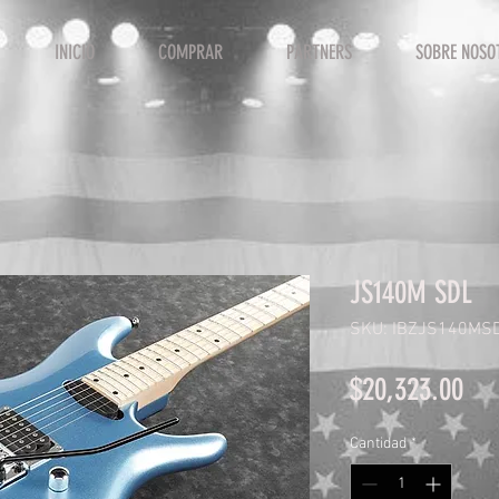
INICIO
COMPRAR
PARTNERS
SOBRE NOSO
JS140M SDL
SKU: IBZJS140MS
Pre
$20,323.00
Cantidad
*