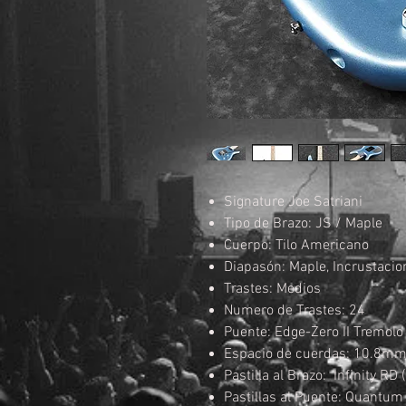
Signature Joe Satriani
Tipo de Brazo: JS / Maple
Cuerpo: Tilo Americano
Diapasón: Maple, Incrustaci
Trastes: Medios
Numero de Trastes: 24
Puente: Edge-Zero II Tremol
Espacio de cuerdas: 10.8m
Pastilla al Brazo: Infinity R
Pastillas al Puente: Quantum