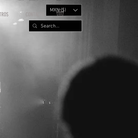
MXN ($)
TROS
CONTACTO
M
io