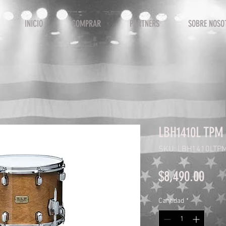
INICIO
COMPRAR
PARTNERS
SOBRE NOSO
LBH1410L TPM
SKU: LBH1410LTP
Prec
$8,490.00
Cantidad
*