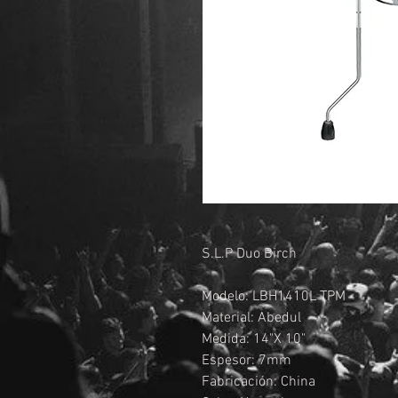
S.L.P Duo Birch
Modelo: LBH1410L TPM
Material: Abedul
Medida: 14"X 10"
Espesor: 7mm
Fabricación: China