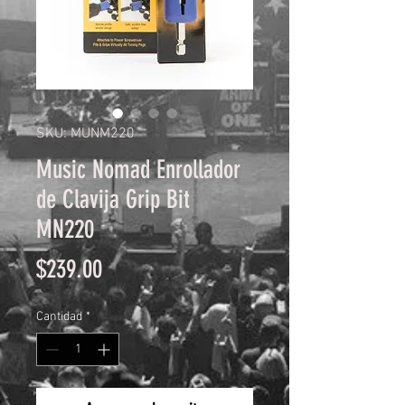
SKU: MUNM220
Music Nomad Enrollador
de Clavija Grip Bit
MN220
Precio
$239.00
Cantidad
*