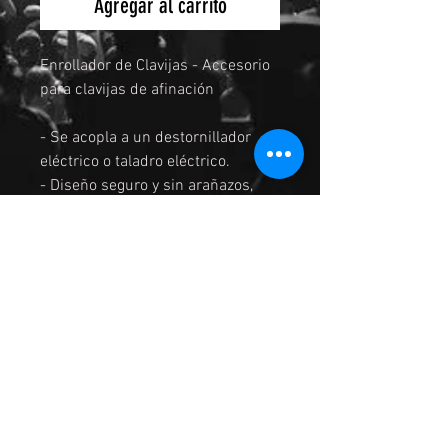
Agregar al carrito
Enrollador de Clavijas - Accesorio
para clavijas de afinación
- Se acopla a un destornillador
eléctrico o taladro eléctrico.
- Diseño seguro y sin arañazos,
con revestimiento de goma.
- Se adapta y sujeta prácticamente
todas las clavijas de afinación. - -
El perfil estrecho de la cabeza
evita golpear las clavijas
adyacentes, lo que es
especialmente importante en
guitarras de 12 cuerdas y
eléctricas, donde las clavijas
suelen estar muy juntas.