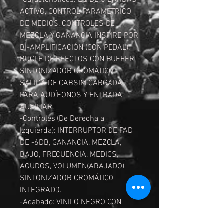
-Características: EQ DE 3 BANDAS
ACTIVO, CONTROL PARAMÉTRICO
DE MEDIOS, CONTROLES DE
MEZCLA Y GANANCIA INSPIRE POR
BI-AMPLIFICACIÓN (CON PEDAL),
BUCLE DE EFECTOS CON BUFFER,
SINTONIZADOR CROMÁTICO,
SALIDA DE CABSIM CARGADA
PARA AUDÍFONOS Y ENTRADA
AUXILIAR.
-Controles (De Derecha a
Izquierda): INTERRUPTOR DE PAD
DE -6DB, GANANCIA, MEZCLA,
BAJO, FRECUENCIA, MEDIOS,
AGUDOS, VOLUMEN(ABAJADO)
SINTONIZADOR CROMÁTICO
INTEGRADO.
-Acabado: VINILO NEGRO CON
TEJIDO DE CANASTA.