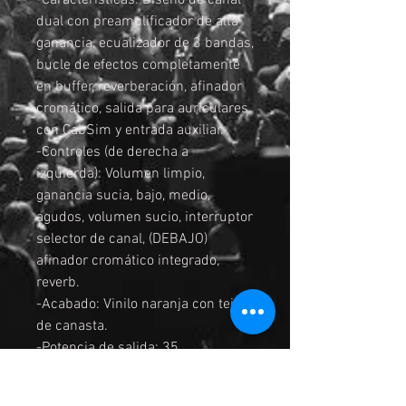
-Características: Diseño de canal
dual con preamplificador de alta
ganancia, ecualizador de 3 bandas,
bucle de efectos completamente
en buffer, reverberación, afinador
cromático, salida para auriculares
con CabSim y entrada auxiliar.
-Controles (de derecha a
izquierda): Volumen limpio,
ganancia sucia, bajo, medio,
agudos, volumen sucio, interruptor
selector de canal, (DEBAJO)
afinador cromático integrado,
reverb.
-Acabado: Vinilo naranja con tejido
de canasta.
-Potencia de salida: 35
vatios.Altavoz: Custom de 10″ Voz
del Mundo.