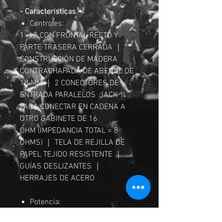
- Caracteristicas
Controles:
1×12 CON FRONTAL RECTO Y
PARTE TRASERA CERRADA ｜
CONSTRUCCIÓN DE MADERA
CONTRACHAPADA DE ABEDUL DE
18 MM ｜ 2 CONECTORES DE
ENTRADA PARALELOS JACK ¼”
PARA CONECTAR EN CADENA A
OTRO GABINETE DE 16
OHM (IMPEDANCIA TOTAL = 8
OHMS) ｜ TELA DE REJILLA DE
PAPEL TEJIDO RESISTENTE ｜
GUÍAS DESLIZANTES ｜
HERRAJES DE ACERO
Potencia:
60 Watts (MONO)