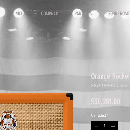
INICIO
COMPRAR
PARTNERS
SOBRE NOSO
Orange Rocker
SKU: ORGROCK32
Pre
$30,281.00
Cantidad
*