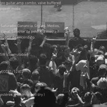
ereo guitar amp combo, valve buffered
f power mode
Saturado: Ganancia, Graves, Medios,
canal, Selector de potencia media /
rruptor de encendido.
.5W (conmutable)
x ECC81/12AT7
estéreo, o retorno wet/dry )