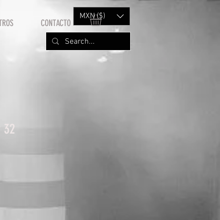
MXN ($)
TROS
CONTACTO
 32
cio