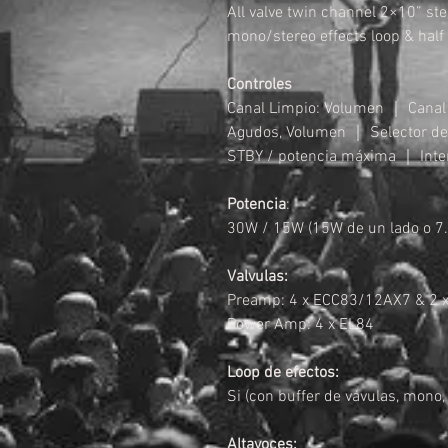
All valve twin channel 2×10” st
mono/stereo effects loop & hal
Controles
Canal Limpio: Volumen ｜ Canal 
Agudos, Volumen ｜ Selector de 
STBY / potencia máxima ｜ Inte
Potencia
:
30W / 15W (15W de un lado o 7
Valvulas:
Preamp: 4 x ECC83/12AX7 & 2 
Power Amp: 4 x EL84
Loop de efectos:
Si (con buffer de vávulas, mono, 
Altavoces: