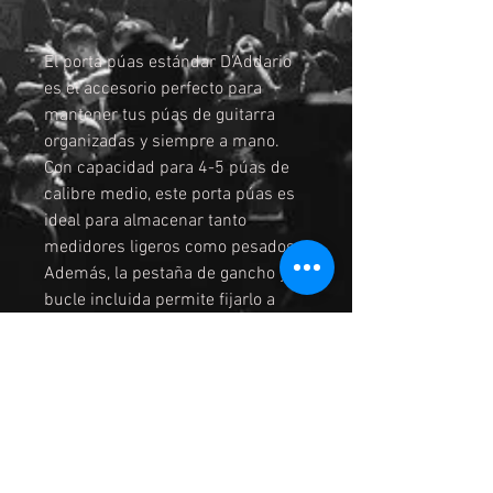
El porta púas estándar D'Addario
es el accesorio perfecto para
mantener tus púas de guitarra
organizadas y siempre a mano.
Con capacidad para 4-5 púas de
calibre medio, este porta púas es
ideal para almacenar tanto
medidores ligeros como pesados.
Además, la pestaña de gancho y
bucle incluida permite fijarlo a
cualquier superficie, como el
estuche de tu guitarra, el
amplificador o incluso a la correa,
para que tengas tus púas siempre
cerca durante tus actuaciones o
ensayos. Con el porta púas
D'Addario, nunca más perderás