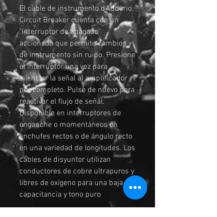
El cable de instrumento d'Addario
Circuit Breaker cuenta con un
"interruptor de apagado"
accionado que permite cambios
de instrumento sin ruido. Presione
el interruptor una vez para
silenciar la señal al amplificador
por completo. Pulse de nuevo para
reactivar el flujo de señal.
Disponible en interruptores de
enganche o momentáneos en
enchufes rectos o de ángulo recto
en una variedad de longitudes. Los
cables de disyuntor utilizan
conductores de cobre ultrapuros y
libres de oxígeno para una baja
capacitancia y tono puro