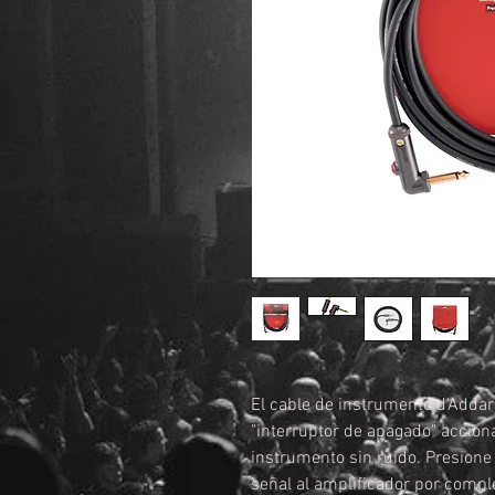
El cable de instrumento d'Addar
"interruptor de apagado" accio
instrumento sin ruido. Presione 
señal al amplificador por comple