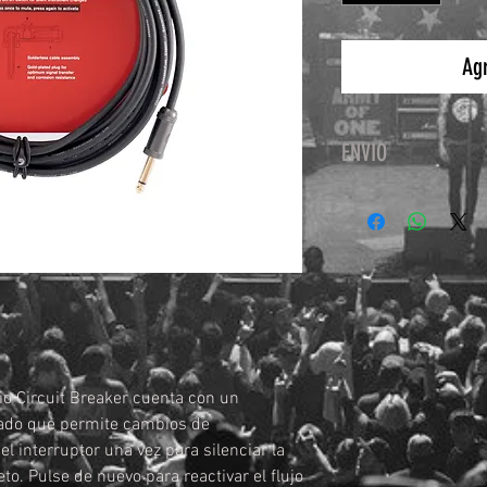
Agr
ENVIO
El servicio de enví
ESTAFETA a nivel na
io Circuit Breaker cuenta con un
nado que permite cambios de
el interruptor una vez para silenciar la
to. Pulse de nuevo para reactivar el flujo