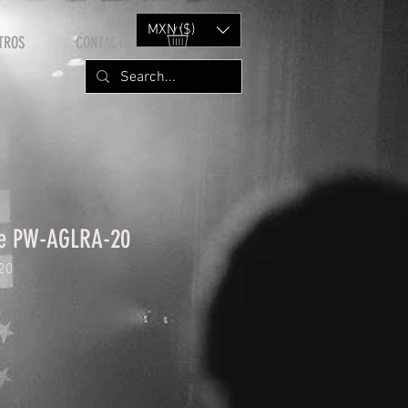
MXN ($)
TROS
CONTACTO
le PW-AGLRA-20
20