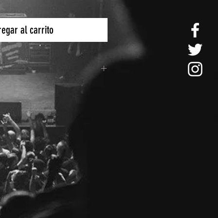
egar al carrito
o es por medio de FEDEX y
cional, y sin costo adicional.