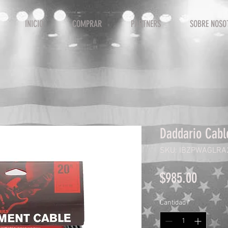
INICIO
COMPRAR
PARTNERS
SOBRE NOSO
Daddario Cab
SKU: IBZPWAGLRA
Precio
$985.00
Cantidad
*