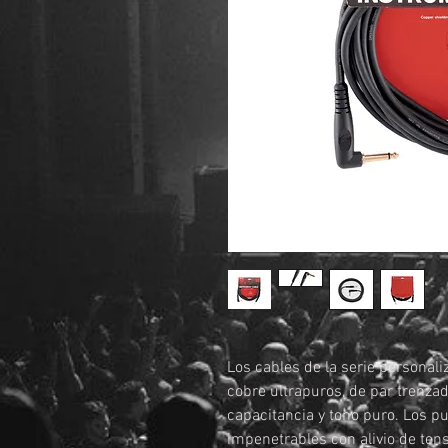
Los cables de la serie personali
cobre ultrapuros, de par trenzad
capacitancia y tono puro. Los 
impenetrables con alivio de ten