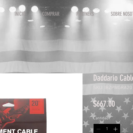
INICIO
COMPRAR
PARTNERS
SOBRE NOSO
Daddario Cab
SKU: IBZPWGRA20
Precio
$667.00
Cantidad
*