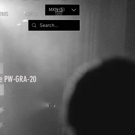
MXN ($)
TROS
CONTACTO
le PW-GRA-20