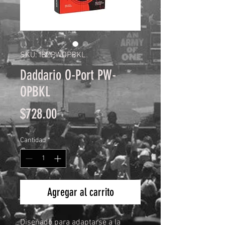
SKU: IBZPWOPBKL
Daddario O-Port PW-
OPBKL
Precio
$728.00
Cantidad
*
Agregar al carrito
Diseñado para adaptarse a la