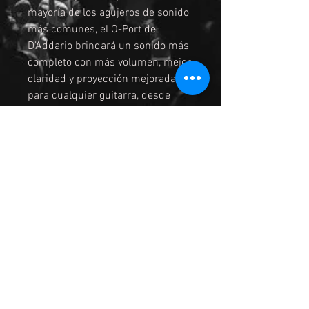
mayoría de los agujeros de sonido
más comunes, el O-Port de
D'Addario brindará un sonido más
completo con más volumen, mejor
claridad y proyección mejorada
para cualquier guitarra, desde
principiantes hasta personalizada.
El O-Port también suprime la
retroalimentación en las guitarras
electroacústicas y está hecho de
un polímero mezclado a medida
para una fácil instalación y para
evitar cualquier daño al acabado
de su guitarra.
ENVIO
El servicio de paqueteria es por