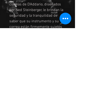
correas de D'Addario, diseñados
por Ned Steinberger, le brindan la
seguridad y la tranquilidad de
saber que su instrumento y su
correa están firmemente sujetos
en su lugar. Con una instalación
sin complicaciones, nuestros
cierres para correas hacen que
sea rápido y fácil conectar y quitar
la correa, lo que le permite
moverse por el escenario con
confianza.
ENVIO
El servicio de paqueteria es por
medio de Estafeta y Fedex, sin
costo adicional.