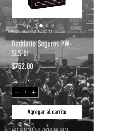
SKU: IBZPW-SLS-01
Daddario Seguros PW-
SLS-01
Precio
$752.00
Cantidad
*
Agregar al carrito
Los cierres universales para