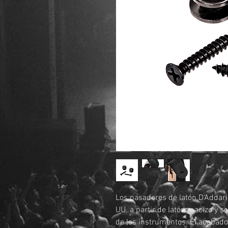
Los pasadores de latón D'Addari
UU. a partir de latón macizo y s
de los instrumentos. El acabado 