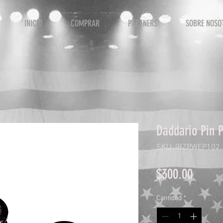
INICIO
COMPRAR
PARTNERS
SOBRE NOSO
Daddario Pin 
SKU: IBZPWEP102
Precio
$300.00
Cantidad
*