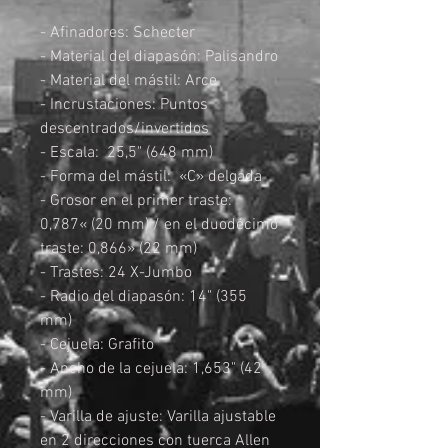
- Afinadores: Schecter
- Material del diapasón: Palisandro
- Material del mástil: Arce
- Incrustaciones: Puntos
descentrados/invertidos
- Escala: 25,5" (648 mm)
- Forma del mástil: «C» delgada
- Grosor en el primer traste:
0,787« (20 mm) / en el duodécimo
traste: 0,866» (22 mm)
- Trastes: 24 X-Jumbo
- Radio del diapasón: 14" (355
mm)
- Cejuela: Grafito
- Ancho de la cejuela: 1,653" (42
mm)
- Varilla de ajuste: Varilla ajustable
en 2 direcciones con tuerca Allen