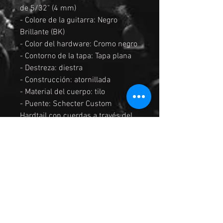
de 5/32" (4 mm)
- Colore de la guitarra: Negro
Brillante (BK)
- Color del hardware: Cromo negro
- Contorno de la tapa: Tapa plana
- Destreza: diestra
- Construcción: atornillada
- Material del cuerpo: tilo
- Puente: Schecter Custom
Hardtail con cuerdas a través del
cuerpo.
- Controles:
volumen/tono/interruptor de 3
posiciones
- Pastilla del puente: Schecter
Diamond Plus
- Pastilla del mástil: Schecter
Diamond Plus