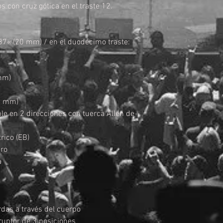
s con cruz gótica en el traste 12.
a
787« (20 mm) / en el duodécimo traste:
 mm)
42 mm)
table en 2 direcciones con tuerca Allen de
trico (EB)
gro
a
das a través del cuerpo
ruptor de 3 posiciones