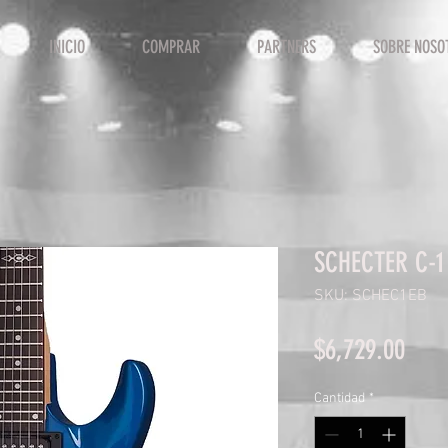
INICIO
COMPRAR
PARTNERS
SOBRE NOSO
SCHECTER C-1
SKU: SCHEC1EB
Prec
$6,729.00
Cantidad
*