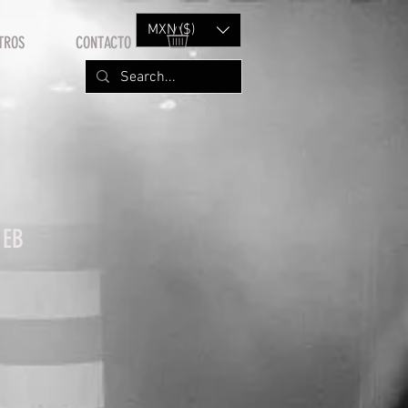
MXN ($)
TROS
CONTACTO
 EB
io