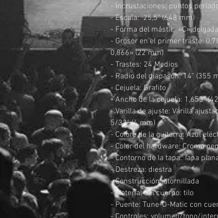
- Incrustaciones: puntos perlado
- Escala: 25,5" (648 mm)
- Forma del mástil: «C» delgad
- Grosor en el primer traste: 0,
0,866» (22 mm)
- Trastes: 24 Medios
- Radio del diapasón: 14" (355
- Cejuela: Grafito
- Ancho de la cejuela: 1,653" (
- Varilla de ajuste: Varilla ajus
5/32" (4 mm)
- Colore de la guitarra: Azul eléc
- Color del hardware: Cromo ne
- Contorno de la tapa: Tapa plan
- Destreza: diestra
- Construcción: atornillada
- Material del cuerpo: tilo
- Puente: Tune-O-Matic con cuer
- Controles: volumen/tono/inter