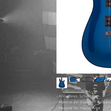
- Afinadores: Schecter
- Material del diapasón: Palisan
- Material del mástil: Arce