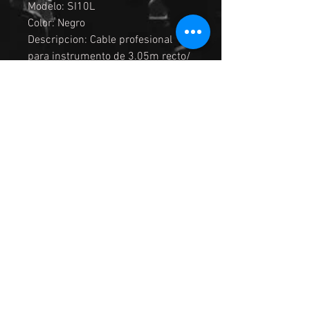
Modelo: SI10L
Color: Negro
Descripcion: Cable profesional
para instrumento de 3.05m recto/
ángulo plug 1/4
• Núcleo: diámetro 0.12 mm x 20
Cobre•
-Blindaje 1: PVC conductivo anti-
ruido•
-Blindaje 2: diámetro 0.12 mm x 4
x 16 Cobre•
Exterior: PVC anti-ruido
Conectores recto y ángulo
Longitud 3.05 m/10 pies
© 2026 hecho para Grupo Alquimia.