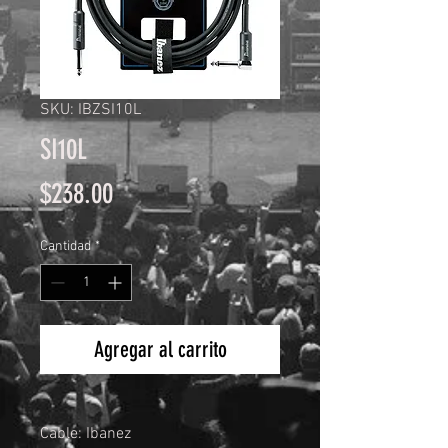
SKU: IBZSI10L
SI10L
Precio
$238.00
Cantidad
*
Agregar al carrito
Cable: Ibanez