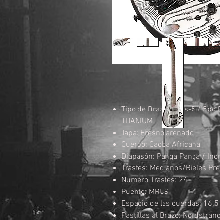
Tipo de Brazo: Atlas-5 / 5p
TITANIUM
Tapa: Fresno arenado
Cuerpo: Caoba Africana
Diapasón: Panga Panga / Inc
Trastes: Medianos/Rieles P
Numero Trastes: 24
Puente: MR5S
Espacio de las cuerdas: 16.
Pastillas al Brazo: Nordstra