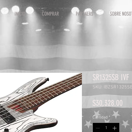
INICIO
COMPRAR
PARTNERS
SOBRE NOSO
SR1325SB IVF
SKU: IBZSR1325SB
Pre
$30,328.00
Cantidad
*