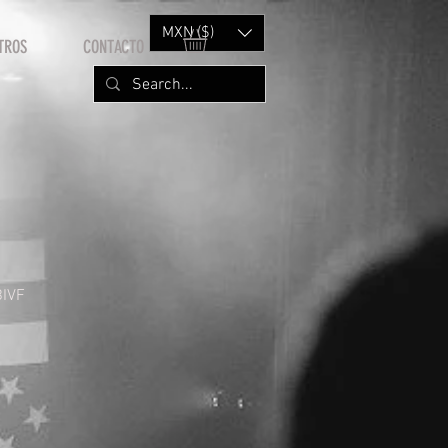
MXN ($)
TROS
CONTACTO
IVF
cio