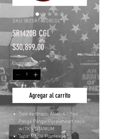
SKU: IBZSR1420BCGL
SR1420B CGL
Precio
$30,899.00
Cantidad
*
Agregar al carrito
Tipo de Brazo: Atlas-4 / 5pc
Panga Panga/Purpleheart neck
w/TKS TITANIUM
Tapa: Maple Flameado