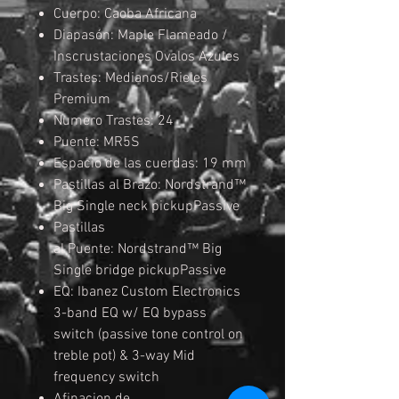
Cuerpo: Caoba Africana
Diapasón: Maple Flameado /
Inscrustaciones Ovalos Azules
Trastes: Medianos/Rieles
Premium
Numero Trastes: 24
Puente: MR5S
Espacio de las cuerdas: 19 mm
Pastillas al Brazo: Nordstrand™
Big Single neck pickupPassive
Pastillas
al Puente: Nordstrand™ Big
Single bridge pickupPassive
EQ: Ibanez Custom Electronics
3-band EQ w/ EQ bypass
switch (passive tone control on
treble pot) & 3-way Mid
frequency switch