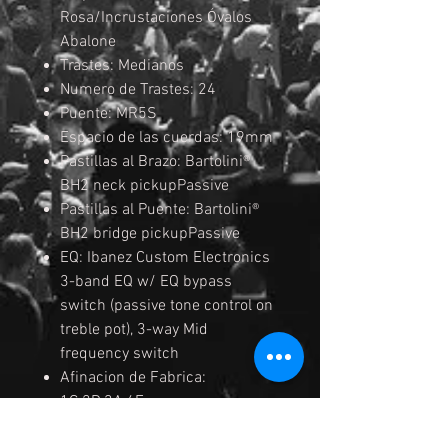
Rosa/Incrustaciones Óvalos
Abalone
Trastes: Medianos
Numero de Trastes: 24
Puente: MR5S
Espacio de las cuerdas: 19mm
Pastillas al Brazo: Bartolini®
BH2 neck pickupPassive
Pastillas al Puente: Bartolini®
BH2 bridge pickupPassive
EQ: Ibanez Custom Electronics
3-band EQ w/ EQ bypass
switch (passive tone control on
treble pot), 3-way Mid
frequency switch
Afinacion de Fabrica:
1G,2D,3A,4E
Cuerdas: D'Addario® EXL165