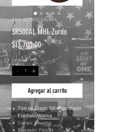
SKU: IBZSR500ALMHL
SR500AL MHL Zurdo
Precio
$13,705.00
Cantidad
*
Agregar al carrito
Tipo de Brazo: SR4/5pc Maple
Estofado/Walnut
Cuerpo: Okuome
Diapasón: Palo de