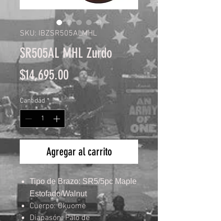
SKU: IBZSR505ALMHL
SR505AL MHL Zurdo
Precio
$14,695.00
Cantidad
*
Agregar al carrito
Tipo de Brazo: SR5/5pc Maple
Estofado/Walnut
Cuerpo: Okuome
Diapasón: Palo de