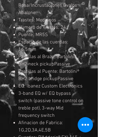
Rosa/Incrustaciones Óvalos
Abalone
Trastes: Medianos
Numero de Trastes: 24
Puente: MR5S
Espacio de las cuerdas:
16.5mm
Pastillas al Brazo: Bartolini®
BH2 neck pickupPassive
Pastillas al Puente: Bartolini®
BH2 bridge pickupPassive
EQ: Ibanez Custom Electronics
3-band EQ w/ EQ bypass
switch (passive tone control on
treble pot), 3-way Mid
frequency switch
Afinacion de Fabrica:
1G,2D,3A,4E,5B