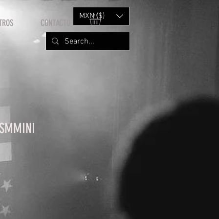
MXN ($)
TROS
CONTACTO
 SMMINI
io