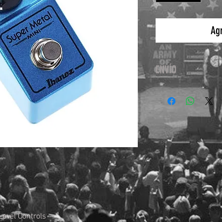
Agr
ENVÍO
Nuestro Servicio d
Estafeta y Fedex, de
Level Controls