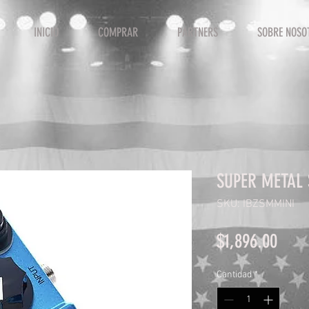
INICIO
COMPRAR
PARTNERS
SOBRE NOSO
SUPER METAL
SKU: IBZSMMINI
Prec
$1,896.00
Cantidad
*