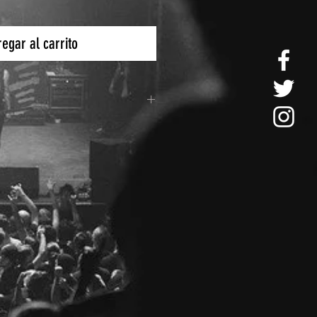
egar al carrito
e Paquetería es por medio de
 3 a 5 días hábiles.