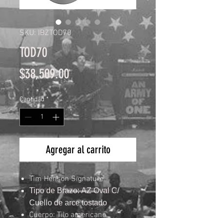
SKU: IBZTOD70
TOD70
Precio
$38,509.00
Cantidad
*
Agregar al carrito
Tim Henson Signature
Tipo de Brazo: AZ Oval C/
Cuello de arce tostado
Cuerpo: Tilo americano