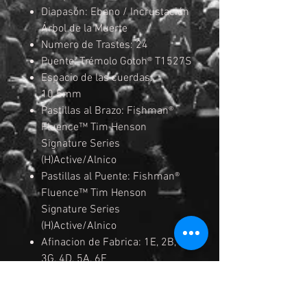
Diapasón: Ebano / Incrustación
Árbol de la Muerte
Numero de Trastes: 24
Puente: Trémolo Gotoh® T1527S
Espacio de las cuerdas:
10.5mm
Pastillas al Brazo: Fishman®
Fluence™ Tim Henson
Signature Series
(H)Active/Alnico
Pastillas al Puente: Fishman®
Fluence™ Tim Henson
Signature Series
(H)Active/Alnico
Afinacion de Fabrica: 1E, 2B,
3G, 4D, 5A, 6E
Cuerdas: DAddario EXL110-7
Medida de las