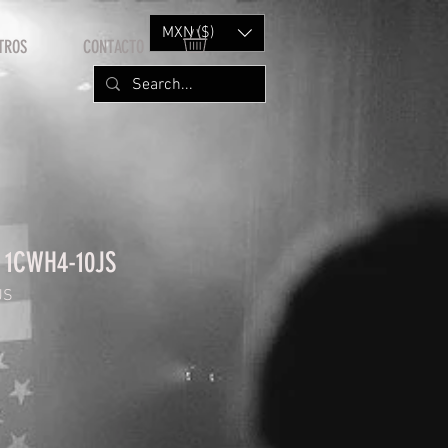
MXN ($)
TROS
CONTACTO
s 1CWH4-10JS
JS
e