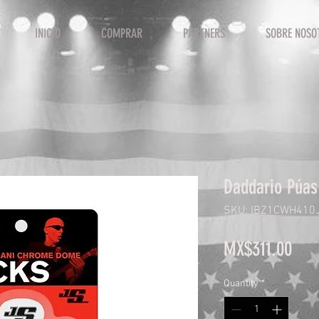
INICIO
COMPRAR
PARTNERS
SOBRE NOSO
Daddario Púa
SKU: IBZ1CWH410
Pric
MX$311.00
Quantity
*