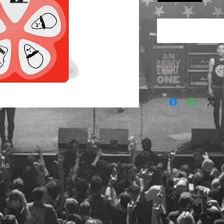
ENVIO
El servicio de paqu
Fedex, sin costo adi
cks