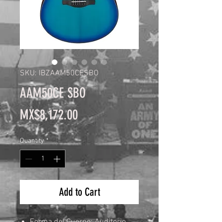
SKU: IBZAAM50CESBO
AAM50CE SBO
Price
MX$8,172.00
Quantity
*
Add to Cart