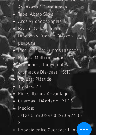
Forma del Cuerpo: Auditorio
Avanzado / Corte Acces
Tapa: Abeto Sitka
Aros y Fondo: Sapele
Brazo: Oval / Okoume
Dipasón y Puente: Corazon
purpura
Incrustación: Puntos Blancos
Roseta: Multi maderas
Afinadores: Individuales
cromados Die-cast (18:1)
Cejillas: Plástico
Trastes: 20
Pines: Ibanez Advantage
Cuerdas: DAddario EXP16
Medida:
.012/.016/.024/.032/.042/.05
3
Espacio entre Cuerdas: 11mm