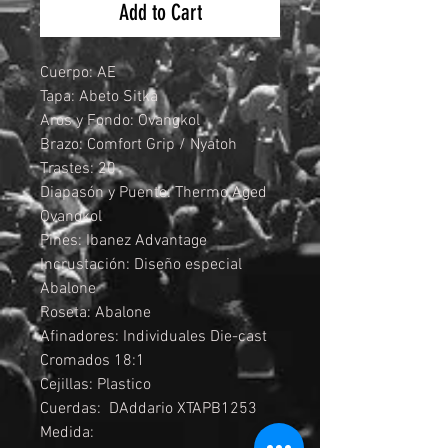
Add to Cart
Cuerpo: AE
Tapa: Abeto Sitka
Aros y Fondo: Ovangkol
Brazo: Comfort Grip / Nyatoh
Trastes: 20
Diapasón y Puente: Thermo Aged
Ovangkol
Pines: Ibanez Advantage
Incrustación: Diseño especial
Abalone
Roseta: Abalone
Afinadores: Individuales Die-cast
Cromados 18:1
Cejillas: Plastico
Cuerdas: DAddario XTAPB1253
Medida: