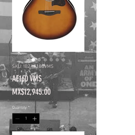
SKU: IBZAE160VMS
AE160 VMS
Price
MX$12,945.00
Quantity
*