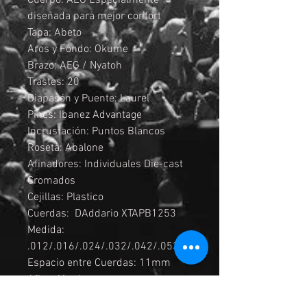
Cuerpo: AEG Especialmente
diseñada para mejor confort
Tapa: Abeto
Aros y Fondo: Okume
Brazo: AEG / Nyatoh
Trastes: 20
Diapasón y Puente: Laurel
Pines: Ibanez Advantage
Incrustación: Puntos Blancos
Roseta: Abalone
Afinadores: Individuales Die-cast
Cromados
Cejillas: Plastico
Cuerdas: DAddario XTAPB1253
Medida:
.012/.016/.024/.032/.042/.053
Espacio entre Cuerdas: 11mm
Afinación de
Fabrica: 1E,2B,3G,4D,5A,6E