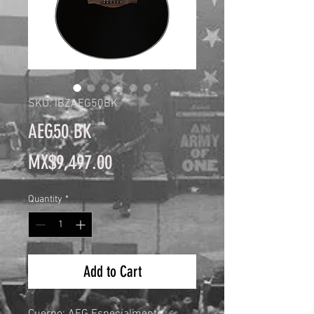
SKU: IBZAEG50BK
AEG50 BK
Price
MX$9,497.00
Quantity
*
Add to Cart