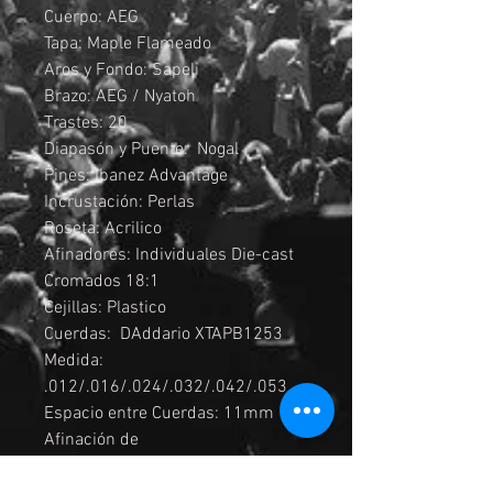
Cuerpo: AEG
Tapa: Maple Flameado
Aros y Fondo: Sapeli
Brazo: AEG / Nyatoh
Trastes: 20
Diapasón y Puente: Nogal
Pines: Ibanez Advantage
Incrustación: Perlas
Roseta: Acrilico
Afinadores: Individuales Die-cast
Cromados 18:1
Cejillas: Plastico
Cuerdas: DAddario XTAPB1253
Medida:
.012/.016/.024/.032/.042/.053
Espacio entre Cuerdas: 11mm
Afinación de
Fabrica: 1E,2B,3G,4D,5A,6E