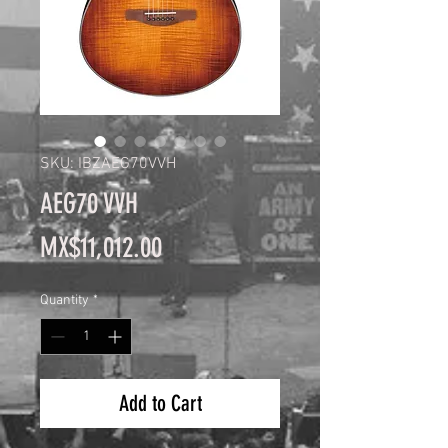
SKU: IBZAEG70VVH
AEG70 VVH
Price
MX$11,012.00
Quantity
*
Add to Cart