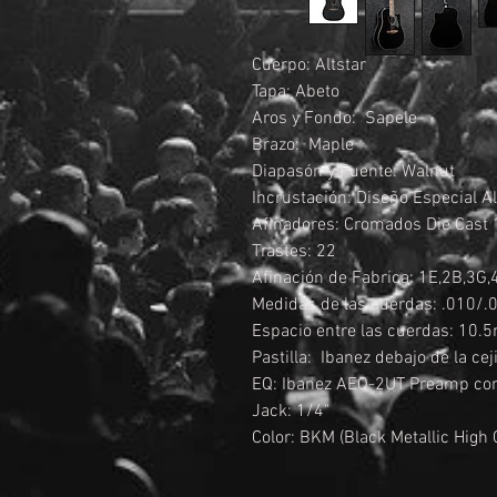
Cuerpo: Altstar
Tapa: Abeto
Aros y Fondo: Sapele
Brazo: Maple
Diapasón y Puente: Walnut
Incrustación: Diseño Especial Al
Afinadores: Cromados Die Cast 
Trastes: 22
Afinación de Fabrica: 1E,2B,3G,
Medidas de las cuerdas: .010/
Espacio entre las cuerdas: 10
Pastilla: Ibanez debajo de la ceji
EQ: Ibanez AEQ-2UT Preamp con 
Jack: 1/4"
Color: BKM (Black Metallic High 