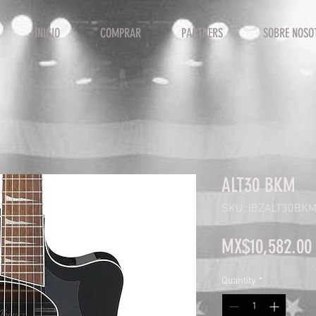
INICIO
COMPRAR
PARTNERS
SOBRE NOSO
ALT30 BKM
SKU: IBZALT30BK
MX$10,582.00
Quantity
*