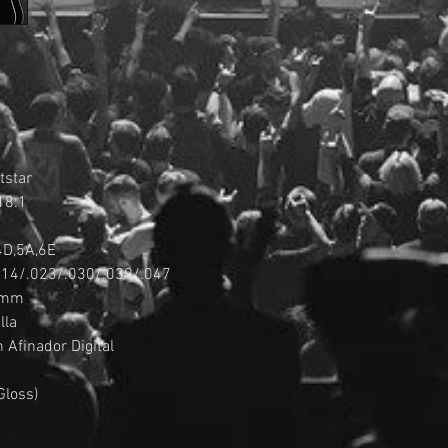
tstar
18:1
4D,5A,6E
.014/.023/.030/.039/.047
.5mm
lla
Afinador Digital
Gloss)