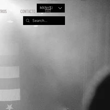
MXN ($)
TROS
CONTACTO
M
Price