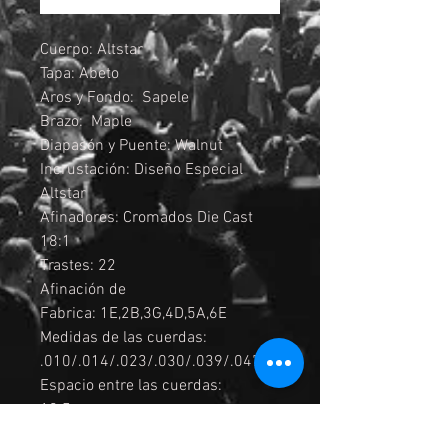
Cuerpo: Altstar
Tapa: Abeto
Aros y Fondo: Sapele
Brazo: Maple
Diapasón y Puente: Walnut
Incrustación: Diseño Especial
Altstar
Afinadores: Cromados Die Cast
18:1
Trastes: 22
Afinación de
Fabrica: 1E,2B,3G,4D,5A,6E
Medidas de las cuerdas:
.010/.014/.023/.030/.039/.047
Espacio entre las cuerdas:
10.5mm
Pastilla: Ibanez debajo de la cejilla