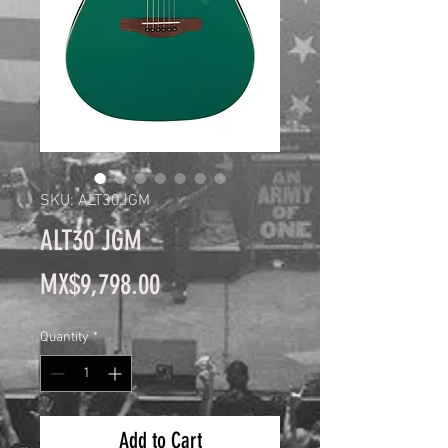
SKU: ALT30JGM
ALT30 JGM
Price
MX$9,798.00
Quantity
*
Add to Cart