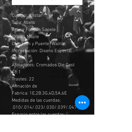
Cuerpo: Altstar
Tapa: Abeto
Aros y Fondo: Sapele
Brazo: Maple
Diapasón y Puente: Walnut
Incrustación: Diseño Especial
Altstar
Afinadores: Cromados Die Cast
18:1
Trastes: 22
Afinación de
Fabrica: 1E,2B,3G,4D,5A,6E
Medidas de las cuerdas:
.010/.014/.023/.030/.039/.047
Espacio entre las cuerdas:
10.5mm
Pastilla: Ibanez debajo de la cejilla