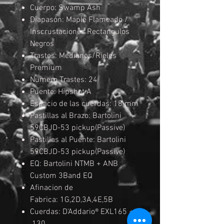
Cuerpo: Swamp Ash
Diapasón: Maple Flameado /
Inscrustaciones Rectangulos
Negros
Trastes: Medianos/Rieles
Premium
Numero Trastes: 24
Puente: Hipshot A
Espacio de las cuerdas: 18 mm
Pastillas al Brazo: Bartolini
59CBJD-53 pickup(Passive)
Pastillas al Puente: Bartolini
59CBJD-53 pickup(Passive)
EQ: Bartolini NTMB + ANB
Custom 3Band EQ
Afinacion de
Fabrica: 1G,2D,3A,4E,5B
Cuerdas: D'Addario® EXL165 +