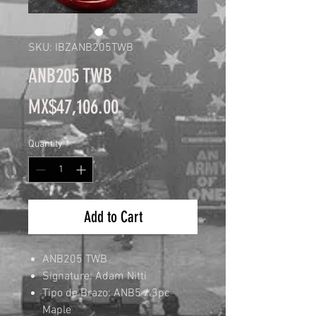
SKU: IBZANB205TWB
ANB205 TWB
Price
MX$47,106.00
Quantity
*
Add to Cart
ANB205 TWB
Signature: Adam Nitti
Tipo de Brazo: ANB5 / 3pc
Maple